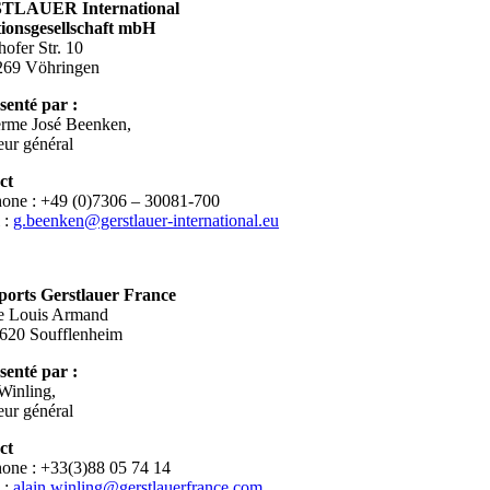
TLAUER International
tionsgesellschaft mbH
ofer Str. 10
269 Vöhringen
senté par :
erme José Beenken,
eur général
ct
one : +49 (0)7306 – 30081-700
 :
g.beenken@gerstlauer-international.eu
ports Gerstlauer France
e Louis Armand
620 Soufflenheim
senté par :
Winling,
eur général
ct
one : +33(3)88 05 74 14
 :
alain.winling@gerstlauerfrance.com