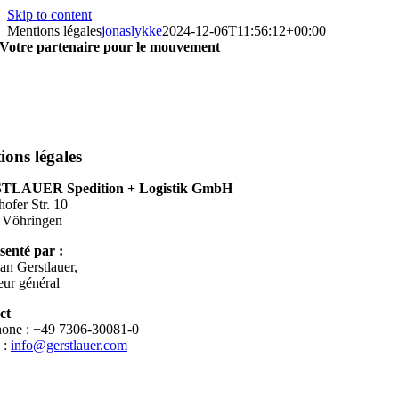
Skip to content
Mentions légales
jonaslykke
2024-12-06T11:56:12+00:00
Votre partenaire pour le mouvement
ons légales
TLAUER Spedition + Logistik GmbH
ofer Str. 10
 Vöhringen
senté par :
ian Gerstlauer,
eur général
ct
hone : +49 7306-30081-0
 :
info@gerstlauer.com