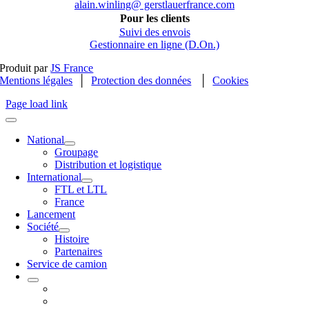
alain.winling@ gerstlauerfrance.com
Pour les clients
Suivi des envois
Gestionnaire en ligne (D.On.)
Produit par
JS France
Mentions légales
│
Protection des données
│
Cookies
Page load link
National
Groupage
Distribution et logistique
International
FTL et LTL
France
Lancement
Société
Histoire
Partenaires
Service de camion