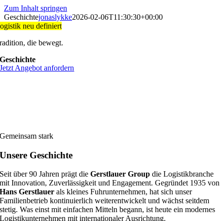
Zum Inhalt springen
Geschichte
jonaslykke
2026-02-06T11:30:30+00:00
ogistik neu definiert
radition, die bewegt.
Geschichte
Jetzt Angebot anfordern
Gemeinsam stark
Unsere Geschichte
Seit über 90 Jahren prägt die
Gerstlauer Group
die Logistikbranche
mit Innovation, Zuverlässigkeit und Engagement. Gegründet 1935 von
Hans Gerstlauer
als kleines Fuhrunternehmen, hat sich unser
Familienbetrieb kontinuierlich weiterentwickelt und wächst seitdem
stetig. Was einst mit einfachen Mitteln begann, ist heute ein modernes
Logistikunternehmen mit internationaler Ausrichtung.