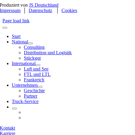
Produziert von
JS Deutschland
Impressum
│
Datenschutz
│
Cookies
Page load link
Start
National
Consulting
Distribution und Logistik
Stückgut
International
Luft und See
FTL und LTL
Frankreich
Unternehmen
Geschichte
Partner
Truck-Service
Kontakt
Karriere